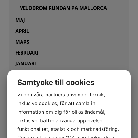
VELODROM RUNDAN PÅ MALLORCA
MAJ
APRIL
MARS
FEBRUARI
JANUARI
2010
Samtycke till cookies
Vi och våra partners använder teknik,
inklusive cookies, för att samla in
information om dig för olika ändamål,
HÄNG PÅ LÅSET OM DU
inklusive: bättre användarupplevelse,
VILL MED TILL VM I
funktionalitet, statistik och marknadsföring.
Genom att klicka på "OK" samtycker du till