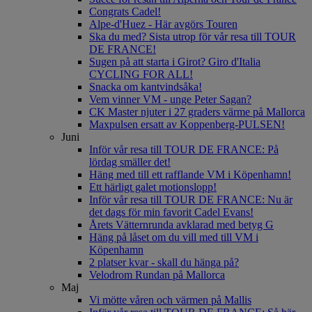
Congrats Cadel!
Alpe-d'Huez - Här avgörs Touren
Ska du med? Sista utrop för vår resa till TOUR
DE FRANCE!
Sugen på att starta i Girot? Giro d'Italia
CYCLING FOR ALL!
Snacka om kantvindsåka!
Vem vinner VM - unge Peter Sagan?
CK Master njuter i 27 graders värme på Mallorca
Maxpulsen ersatt av Koppenberg-PULSEN!
Juni
Inför vår resa till TOUR DE FRANCE: På
lördag smäller det!
Häng med till ett rafflande VM i Köpenhamn!
Ett härligt galet motionslopp!
Inför vår resa till TOUR DE FRANCE: Nu är
det dags för min favorit Cadel Evans!
Årets Vätternrunda avklarad med betyg G
Häng på låset om du vill med till VM i
Köpenhamn
2 platser kvar - skall du hänga på?
Velodrom Rundan på Mallorca
Maj
Vi mötte våren och värmen på Mallis