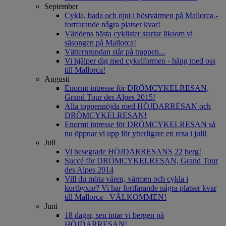
September
Cykla, bada och njut i höstvärmen på Mallorca -
fortfarande några platser kvar!
Världens bästa cyklister startar liksom vi
säsongen på Mallorca!
Vätternrundan står på trappen...
Vi hjälper dig med cykelformen - häng med oss
till Mallorca!
Augusti
Enormt intresse för DRÖMCYKELRESAN,
Grand Tour des Alpes 2015!
Alla toppennöjda med HÖJDARRESAN och
DRÖMCYKELRESAN!
Enormt intresse för DRÖMCYKELRESAN så
nu öppnar vi upp för ytterligare en resa i juli!
Juli
Vi besegrade HÖJDARRESANS 22 berg!
Succé för DRÖMCYKELRESAN, Grand Tour
des Alpes 2014
Vill du möta våren, värmen och cykla i
kortbyxor? Vi har fortfarande några platser kvar
till Mallorca - VÄLKOMMEN!
Juni
18 dagar, sen intar vi bergen på
HÖJDARRESAN!