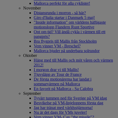
Mallorca perfekt för alla cyklister!
November
Distansrunda i morron - så här?
Giro d'Italia startar i Danmark 5 maj!
"Inside information" om världens häftigaste
motionslopp Flandern Runt Sportive
Ont om tid? Vill ändå cykla i värmen till ett
pangpris?
Bra flygpris till Mallis från Stockholm
Vem vinner VM - Breschel?
Mallorca bjuder på underbara solrundor
Oktober
Häng med till Mallis och möt våren och värmen
2012!
I morgon drar vi till Mallis!
Tjuvsläpp av Tour de France
De första motionärerna har landat i
sommarvärmen på Mallorca
En favorit på Mallorca - Sa Calobra
September
Tyvärr tummen ned för Sverige på VM idag
Besvikelse på VM-linjeloppens första dag
Jag har tränat med världsstjärnorna!
Nu är det dags för VMs juveler!
Vem vinner VM- Cav "the missile"?