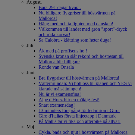
Augusti
Bara 291 dagar kvar...
Nu billigare flygpriser till höstvärmen på
Mallorca!
Häng med och ta fighten med dansken!
Välkommen till landet med grön "sport"-dryck
och röda korvar!
Sa Calobra - klättring som heter duga!
Juli
Åk med på proffsens hoj!
Svenska kronan slår rekord och höstresan till
Mallorca blir billigare
Ronde van Onsala
Juni
Bra flygpriser till höstvärmen på Mallorca!
Vätternrundan: Vi höll oss till planen och YES vi
klarade målsättningen!
Nu är vi examensfina!
Alpe d'Huez blir en mäktig fest!
Snart examensdag!
13 minuters försprång för ledartrion i Girot
Giro d'Italias första linjeetapp i Danmark
På Mallis tar vi fika och afterbike på allvar!
Maj
Cykla, bada och njut i höstvärmen på Mallorca