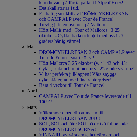
kan du vara på första parkett i Alpe d'Huez!
Det skall startas i tid...
En häftig smakbit av DRÖMCYKELRESAN
och CAMP ALP avec Tour de France!
Trevlig jubileumsrunda på Vättern!
Höst-Mallis med "Tour of Mallorca" 3-25
oktober - Cykla, bada och njut med oss i 25
graders härlig värme!
Maj
DRÖMCYKELRESAN 2 och CAMP ALP avec
Tour de France, snart kör vi!
Höst-Mallorca 3-25 oktober (v. 41,42 och 43):
Cykla, bada och njut med oss i 25 graders värme!
Vi har perfekta julklappen! Våra snygga
cykelkläder, nu med fina vinterpriser!
Bara 4 veckor till Tour de France!
April
CAMP ALP avec Tour de France levererade till
100%!
Mars
Välkommen med din anmälan till
DRÖMCYKELRESAN 2016!
SOL, SOL och åter SOL på de två fullbokade
DRÖMCYKELRESORNA!
VINNARE av våra arm-, benvärmare och