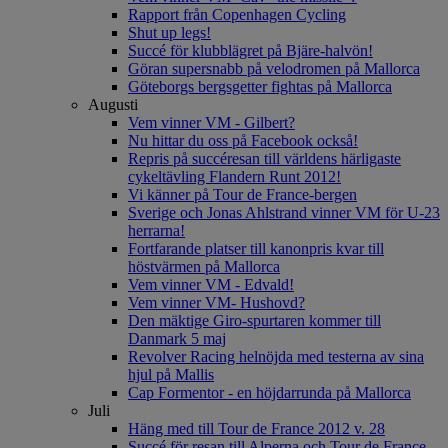
Rapport från Copenhagen Cycling
Shut up legs!
Succé för klubblägret på Bjäre-halvön!
Göran supersnabb på velodromen på Mallorca
Göteborgs bergsgetter fightas på Mallorca
Augusti
Vem vinner VM - Gilbert?
Nu hittar du oss på Facebook också!
Repris på succéresan till världens härligaste
cykeltävling Flandern Runt 2012!
Vi känner på Tour de France-bergen
Sverige och Jonas Ahlstrand vinner VM för U-23
herrarna!
Fortfarande platser till kanonpris kvar till
höstvärmen på Mallorca
Vem vinner VM - Edvald!
Vem vinner VM- Hushovd?
Den mäktige Giro-spurtaren kommer till
Danmark 5 maj
Revolver Racing helnöjda med testerna av sina
hjul på Mallis
Cap Formentor - en höjdarrunda på Mallorca
Juli
Häng med till Tour de France 2012 v. 28
Succé för resan till Alperna och Tour de France