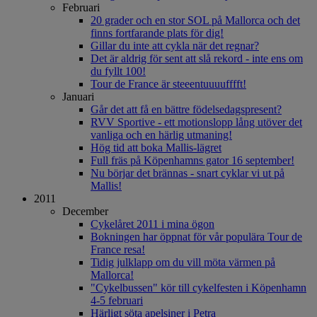
Februari
20 grader och en stor SOL på Mallorca och det
finns fortfarande plats för dig!
Gillar du inte att cykla när det regnar?
Det är aldrig för sent att slå rekord - inte ens om
du fyllt 100!
Tour de France är steeentuuuufffft!
Januari
Går det att få en bättre födelsedagspresent?
RVV Sportive - ett motionslopp lång utöver det
vanliga och en härlig utmaning!
Hög tid att boka Mallis-lägret
Full fräs på Köpenhamns gator 16 september!
Nu börjar det brännas - snart cyklar vi ut på
Mallis!
2011
December
Cykelåret 2011 i mina ögon
Bokningen har öppnat för vår populära Tour de
France resa!
Tidig julklapp om du vill möta värmen på
Mallorca!
"Cykelbussen" kör till cykelfesten i Köpenhamn
4-5 februari
Härligt söta apelsiner i Petra