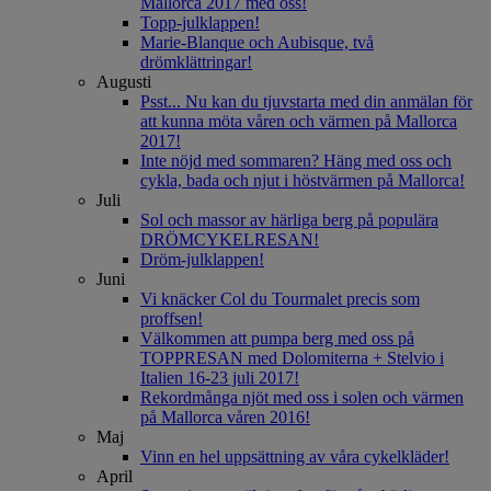
Mallorca 2017 med oss!
Topp-julklappen!
Marie-Blanque och Aubisque, två
drömklättringar!
Augusti
Psst... Nu kan du tjuvstarta med din anmälan för
att kunna möta våren och värmen på Mallorca
2017!
Inte nöjd med sommaren? Häng med oss och
cykla, bada och njut i höstvärmen på Mallorca!
Juli
Sol och massor av härliga berg på populära
DRÖMCYKELRESAN!
Dröm-julklappen!
Juni
Vi knäcker Col du Tourmalet precis som
proffsen!
Välkommen att pumpa berg med oss på
TOPPRESAN med Dolomiterna + Stelvio i
Italien 16-23 juli 2017!
Rekordmånga njöt med oss i solen och värmen
på Mallorca våren 2016!
Maj
Vinn en hel uppsättning av våra cykelkläder!
April