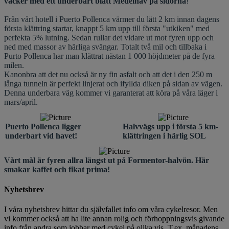
vacker med ett underbart blått Medelhav på sidorna
!
Från vårt hotell i Puerto Pollenca värmer du lätt 2 km innan dagens
första klättring startar, knappt 5 km upp till första "utkiken" med
perfekta 5% lutning. Sedan rullar det vidare ut mot fyren upp och
ned med massor av härliga svängar. Totalt två mil och tillbaka i
Purto Pollenca har man klättrat nästan 1 000 höjdmeter på de fyra
milen.
Kanonbra att det nu också är ny fin asfalt och att det i den 250 m
långa tunneln är perfekt linjerat och ifyllda diken på sidan av vägen.
Denna underbara väg kommer vi garanterat att köra på våra läger i
mars/april.
Puerto Pollenca ligger
Halvvägs upp i första 5 km-
underbart vid havet!
klättringen i härlig SOL
Vårt mål är fyren allra längst ut på Formentor-halvön. Här
smakar kaffet och fikat prima!
Nyhetsbrev
I våra nyhetsbrev hittar du självfallet info om våra cykelresor. Men
vi kommer också att ha lite annan rolig och förhoppningsvis givande
info från andra som jobbar med cykel på olika vis. T.ex. månadens