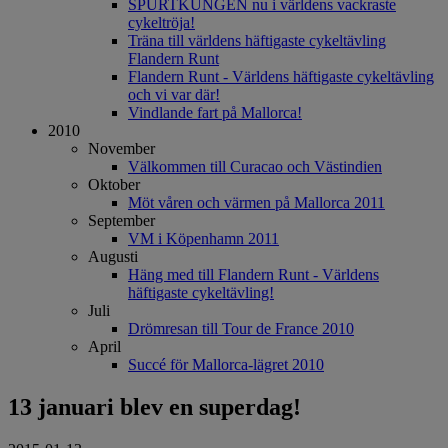
SPURTKUNGEN nu i världens vackraste
cykeltröja!
Träna till världens häftigaste cykeltävling
Flandern Runt
Flandern Runt - Världens häftigaste cykeltävling
och vi var där!
Vindlande fart på Mallorca!
2010
November
Välkommen till Curacao och Västindien
Oktober
Möt våren och värmen på Mallorca 2011
September
VM i Köpenhamn 2011
Augusti
Häng med till Flandern Runt - Världens
häftigaste cykeltävling!
Juli
Drömresan till Tour de France 2010
April
Succé för Mallorca-lägret 2010
13 januari blev en superdag!