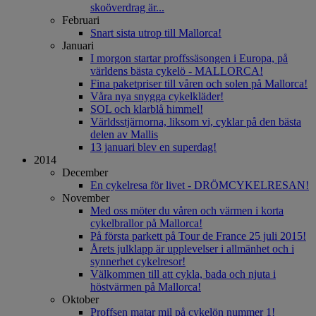
skoöverdrag är...
Februari
Snart sista utrop till Mallorca!
Januari
I morgon startar proffssäsongen i Europa, på
världens bästa cykelö - MALLORCA!
Fina paketpriser till våren och solen på Mallorca!
Våra nya snygga cykelkläder!
SOL och klarblå himmel!
Världsstjärnorna, liksom vi, cyklar på den bästa
delen av Mallis
13 januari blev en superdag!
2014
December
En cykelresa för livet - DRÖMCYKELRESAN!
November
Med oss möter du våren och värmen i korta
cykelbrallor på Mallorca!
På första parkett på Tour de France 25 juli 2015!
Årets julklapp är upplevelser i allmänhet och i
synnerhet cykelresor!
Välkommen till att cykla, bada och njuta i
höstvärmen på Mallorca!
Oktober
Proffsen matar mil på cykelön nummer 1!