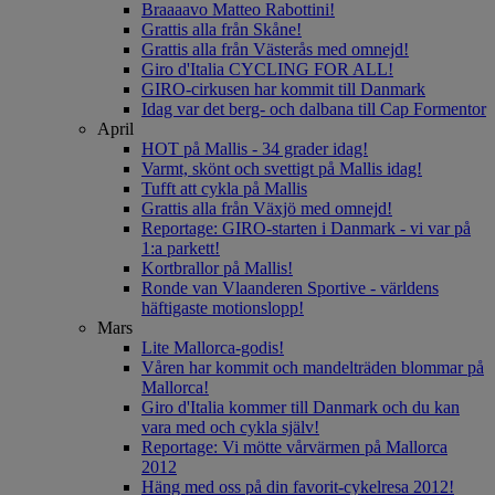
Braaaavo Matteo Rabottini!
Grattis alla från Skåne!
Grattis alla från Västerås med omnejd!
Giro d'Italia CYCLING FOR ALL!
GIRO-cirkusen har kommit till Danmark
Idag var det berg- och dalbana till Cap Formentor
April
HOT på Mallis - 34 grader idag!
Varmt, skönt och svettigt på Mallis idag!
Tufft att cykla på Mallis
Grattis alla från Växjö med omnejd!
Reportage: GIRO-starten i Danmark - vi var på
1:a parkett!
Kortbrallor på Mallis!
Ronde van Vlaanderen Sportive - världens
häftigaste motionslopp!
Mars
Lite Mallorca-godis!
Våren har kommit och mandelträden blommar på
Mallorca!
Giro d'Italia kommer till Danmark och du kan
vara med och cykla själv!
Reportage: Vi mötte vårvärmen på Mallorca
2012
Häng med oss på din favorit-cykelresa 2012!