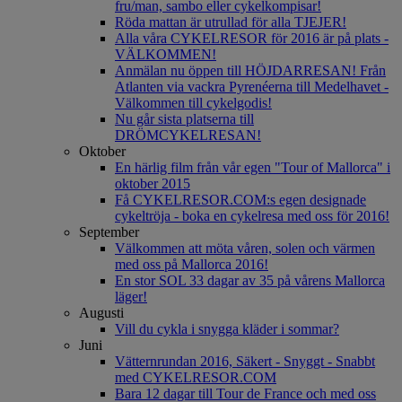
fru/man, sambo eller cykelkompisar!
Röda mattan är utrullad för alla TJEJER!
Alla våra CYKELRESOR för 2016 är på plats -
VÄLKOMMEN!
Anmälan nu öppen till HÖJDARRESAN! Från
Atlanten via vackra Pyrenéerna till Medelhavet -
Välkommen till cykelgodis!
Nu går sista platserna till
DRÖMCYKELRESAN!
Oktober
En härlig film från vår egen "Tour of Mallorca" i
oktober 2015
Få CYKELRESOR.COM:s egen designade
cykeltröja - boka en cykelresa med oss för 2016!
September
Välkommen att möta våren, solen och värmen
med oss på Mallorca 2016!
En stor SOL 33 dagar av 35 på vårens Mallorca
läger!
Augusti
Vill du cykla i snygga kläder i sommar?
Juni
Vätternrundan 2016, Säkert - Snyggt - Snabbt
med CYKELRESOR.COM
Bara 12 dagar till Tour de France och med oss