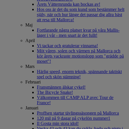
Årets Vätternrunda kan bockas av!
Hos oss är det du som kund som bestämmer helt
själv, när och hur länge det passar dig allra bäst
att resa till Mallorca!
Maj
Fortfarande några platser kvar på våra Mallis-
läger i vår - men snart är det fullt!
April
Vi tackar och gratulerar vinnarna!
Möt våren, solen och värmen på Mallorca och
kör årets vackraste motionslopp som "grädde på
moset"!
Mars
Härlig speed, enorm teknik, spännande taktiskt
spel och skön stämning!
Februari
Fransmännen älskar cykel!
The Bicycle Snake!
Välkommen till CAMP ALP avec Tour de
France!
Januari
Proffsen startar tävlingssäsongen på Mallorca
120 mil på 9 dagar på cykelön nummer1
Il Gosta min stora idol!
Vecka 42 och 43 kan du cykla, bada och njuta i