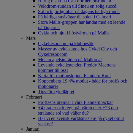
Härlig utsikt på Cap Formentor-rundan
Velodrom-rundan till Sineu en solig succé!
Sol och jordgubbar på dagens härliga runda
På härliga småvägar till solen i Caimari
Stora Mallis-gruppen har landat med ett leende
på läpparna
Cykla och njut i höstvärmen på Mallis
Mars
Cykelresor.com på klubbesök
Massor av cykelsugna hos Cykel City och
Cykelresor.com
Mellan apelsinträden på Mallorca!
Levande cykellegenden Freddy Maertens
kommer till oss!
Karta för motionsloppet Flandern Runt
Koppenberg 19,4% motlut - både för proffs och
motionärer
Tips för cykellägret
Februari
Proffsens premiär i våra Flandernbackar
+4 grader och regn på tvären eller +23 och
strålande sol vad väljer du?
Har vi en svensk världsmästare på cykel om 3
veckor?
Januari