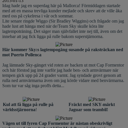
2015-01-13
Idag hade jag en superdag här på Mallorca! Förmiddagen startade
med att en massa trevliga kunder mejlade och skrev att de ville åka
med oss på cykelresa i vår och sommar.
Lite senare ringde Wiggo (Sir Bradley Wiggins) och frågade om jag
hade lust att hänga med när de/Team Sky skulle köra lite
lagtempoträning. Det säger man självfallet inte nej till, även om det
innebar att jag fick ligga på rulle bakom superstjärnorna.
Här kommer Sky:s lagtempogäng susande på raksträckan ned
mot Puerto Pollenca
Jag lämnade Sky-gänget vid roten av backen ut mot Cap Formentor
och här förstod jag inte varför jag hade ben- och armvärmare när
tempen gick upp på 24 grader varmt. Jag syndade grovt genom att
rulla ned armvärmarna även om jag körde vidare med benvärmarna.
Som tur var såg inga proffs detta...
Kul att få ligga på rulle på
Fräckt med SKY-märkt
världsstjärnorna
!
Jaguar som teambil!
Vägen ut till fyren Cap Formentor är nästan obeskrivligt