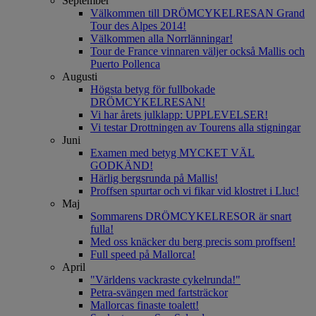
September
Välkommen till DRÖMCYKELRESAN Grand
Tour des Alpes 2014!
Välkommen alla Norrlänningar!
Tour de France vinnaren väljer också Mallis och
Puerto Pollenca
Augusti
Högsta betyg för fullbokade
DRÖMCYKELRESAN!
Vi har årets julklapp: UPPLEVELSER!
Vi testar Drottningen av Tourens alla stigningar
Juni
Examen med betyg MYCKET VÄL
GODKÄND!
Härlig bergsrunda på Mallis!
Proffsen spurtar och vi fikar vid klostret i Lluc!
Maj
Sommarens DRÖMCYKELRESOR är snart
fulla!
Med oss knäcker du berg precis som proffsen!
Full speed på Mallorca!
April
"Världens vackraste cykelrunda!"
Petra-svängen med fartsträckor
Mallorcas finaste toalett!