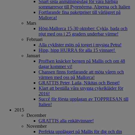
Snart sista anmälningsdag för våra härliga
sommarresor till Pyrenéerna, Alperna och Italien
Fortfarande fina paketpriser till vårlägret på
Mallorca!
Mars
Höst-Mallorca 15-30 oktober: Cykla, bada och
njut med oss i 25 graders underbar värme!
Februari
Alla cyklister möts på torget i mysiga Petra!
Hipp, hipp HURRA för alla 15 vinnare!
Januari
Proffsen knäcker bergen på Mallis och om 48
dagar kommer vi!
Chansen finns fortfarande att möta våren och
värmen med oss på Mallorca!
GRATTIS Peter, Laila, Nikitas och Bengt!
Klart att beställa våra snygga cykelkläder för
2016!
Succé för första upplagan av TOPPRESAN till
Italien!
2015
December
GRATTIS alla enkätvinnare!
November
Perfekta upplägget på Mallis för dig och din