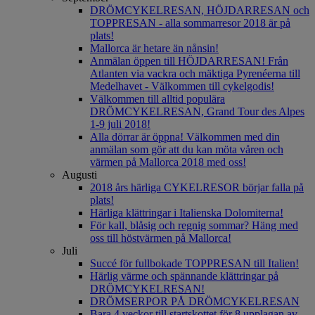
DRÖMCYKELRESAN, HÖJDARRESAN och
TOPPRESAN - alla sommarresor 2018 är på
plats!
Mallorca är hetare än nånsin!
Anmälan öppen till HÖJDARRESAN! Från
Atlanten via vackra och mäktiga Pyrenéerna till
Medelhavet - Välkommen till cykelgodis!
Välkommen till alltid populära
DRÖMCYKELRESAN, Grand Tour des Alpes
1-9 juli 2018!
Alla dörrar är öppna! Välkommen med din
anmälan som gör att du kan möta våren och
värmen på Mallorca 2018 med oss!
Augusti
2018 års härliga CYKELRESOR börjar falla på
plats!
Härliga klättringar i Italienska Dolomiterna!
För kall, blåsig och regnig sommar? Häng med
oss till höstvärmen på Mallorca!
Juli
Succé för fullbokade TOPPRESAN till Italien!
Härlig värme och spännande klättringar på
DRÖMCYKELRESAN!
DRÖMSERPOR PÅ DRÖMCYKELRESAN
Bara 4 veckor till startskottet för 8 upplagan av