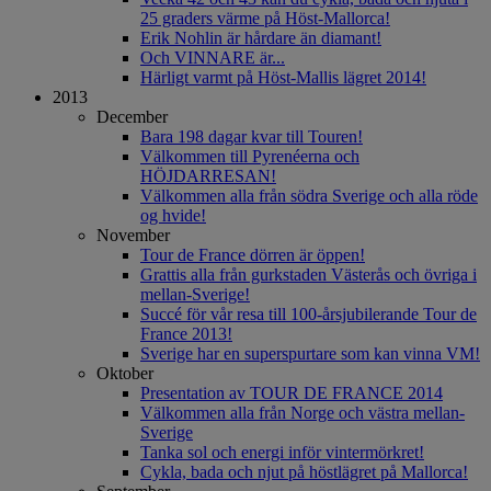
25 graders värme på Höst-Mallorca!
Erik Nohlin är hårdare än diamant!
Och VINNARE är...
Härligt varmt på Höst-Mallis lägret 2014!
2013
December
Bara 198 dagar kvar till Touren!
Välkommen till Pyrenéerna och
HÖJDARRESAN!
Välkommen alla från södra Sverige och alla röde
og hvide!
November
Tour de France dörren är öppen!
Grattis alla från gurkstaden Västerås och övriga i
mellan-Sverige!
Succé för vår resa till 100-årsjubilerande Tour de
France 2013!
Sverige har en superspurtare som kan vinna VM!
Oktober
Presentation av TOUR DE FRANCE 2014
Välkommen alla från Norge och västra mellan-
Sverige
Tanka sol och energi inför vintermörkret!
Cykla, bada och njut på höstlägret på Mallorca!