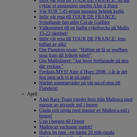
Inför vår resa till TOUR DE FRANCE: Så här
cyklar vi motionärer uppför Alpe d Huez
Vår SUB 7.45-grupp gnuggar belgisk kedja
Inför vår resa till TOUR DE FRANCE:
Svindlande fart utför Col de Galibier
Välkommen till en härlig cykelvecka på Mallis
15-22 oktober!
Inför vår resa till TOUR DE FRANCE: Jens
tuffast av alla!
Om Flandern-resan: "Häftigt att få se proffsen
susa fram till folkets jubel!"
Om Mallislägret: "Jag lever fortfarande på den
där veckan."
Fredags-MYS! Alpe d´Huez 2008 - i år är det
fest igen och vi är på plats!
Härligt sommarväder på vår succé-resa till
Flandern!
April
Alnö Race Team vänder hem från Mallorca med
massor av givande mil i benen
Glada och nöjda med massor av Mallorca-mil i
benen!
Upp i bergen till Orient
Mallorcas vackraste toalett?
Halva ön runt - en härlig 20 mils-runda