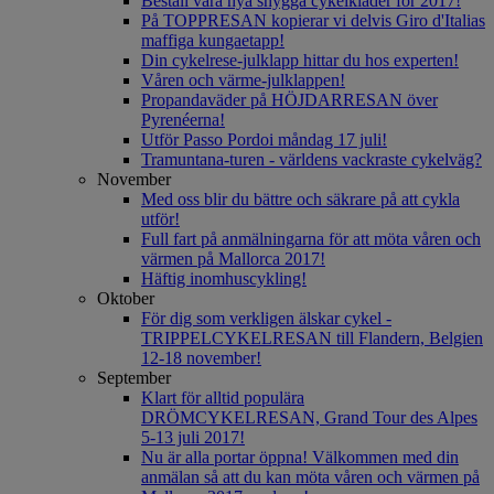
Beställ våra nya snygga cykelkläder för 2017!
På TOPPRESAN kopierar vi delvis Giro d'Italias
maffiga kungaetapp!
Din cykelrese-julklapp hittar du hos experten!
Våren och värme-julklappen!
Propandaväder på HÖJDARRESAN över
Pyrenéerna!
Utför Passo Pordoi måndag 17 juli!
Tramuntana-turen - världens vackraste cykelväg?
November
Med oss blir du bättre och säkrare på att cykla
utför!
Full fart på anmälningarna för att möta våren och
värmen på Mallorca 2017!
Häftig inomhuscykling!
Oktober
För dig som verkligen älskar cykel -
TRIPPELCYKELRESAN till Flandern, Belgien
12-18 november!
September
Klart för alltid populära
DRÖMCYKELRESAN, Grand Tour des Alpes
5-13 juli 2017!
Nu är alla portar öppna! Välkommen med din
anmälan så att du kan möta våren och värmen på