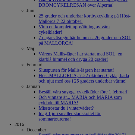
DRÖMCYKELRESAN över Alperna!
Juni
25 grader och underbar kortbyxcykling på Höst-
Mallorca 7-22 oktober!
Vinn en komplett uppsättning av våra
cykelkläder!
7 dagars ösregn här hemma - 26 grader och SOL
på MALLORCA!
Maj
Vårens Mallis-läger har startat med SOL, en
klarblå himmel och dryga 20 grader!
Februari
Slutspurten för Mallis-lägren har startat!
Höst-MALLORCA, 7-22 oktober: Cykla, bada
och njut med oss i 25 graders underbar värme!
Januari
Beställ våra snygga cykelkläder före 1 februari!
Och vinnare är... MARIA och MARIA som
cyklade till MARIA!
Misströstar du i vintervädret?
Idag 1 juli smäller startskottet för
sommartourerna!
2016
December