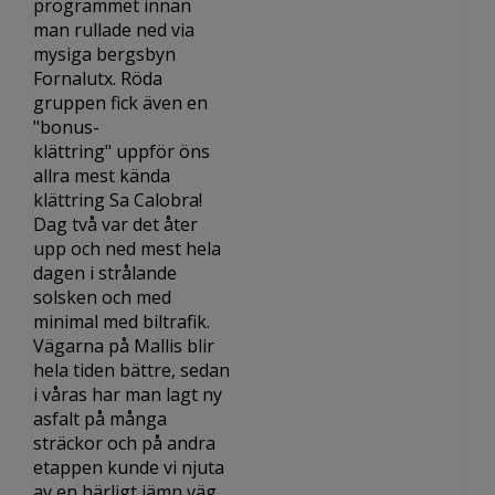
programmet innan
man rullade ned via
mysiga bergsbyn
Fornalutx. Röda
gruppen fick även en
"bonus-
klättring" uppför öns
allra mest kända
klättring Sa Calobra!
Dag två var det åter
upp och ned mest hela
dagen i strålande
solsken och med
minimal med biltrafik.
Vägarna på Mallis blir
hela tiden bättre, sedan
i våras har man lagt ny
asfalt på många
sträckor och på andra
etappen kunde vi njuta
av en härligt jämn väg