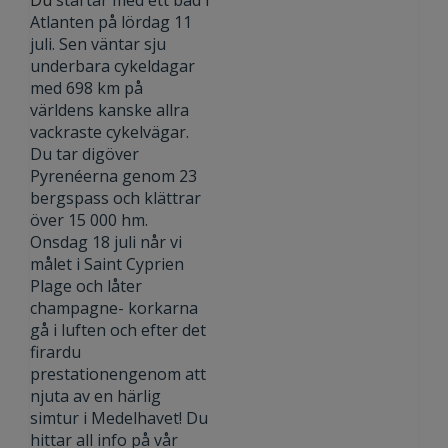
D
u
startar med ett bad i
Atlanten på lördag 11
juli. Sen väntar sju
underbara cykeldagar
med 698 km på
världens kanske allra
vackraste cykelvägar.
Du tar digöver
Pyrenéerna genom 23
bergspass och klättrar
över 15 000 hm.
Onsdag 18 juli når vi
målet i Saint Cyprien
Plage och låter
champagne- korkarna
gå i luften och efter det
firardu
prestationengenom att
njuta av en härlig
simtur i Medelhavet! Du
hittar all info på vår