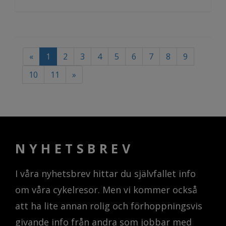
«
1
2
3
4
5
6
7
8
9
10
11
»
NYHETSBREV
I våra nyhetsbrev hittar du självfallet info
om våra cykelresor. Men vi kommer också
att ha lite annan rolig och förhoppningsvis
givande info från andra som jobbar med