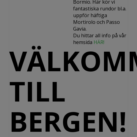
Bormio. Här kör vi
fantastiska rundor bl.a.
uppför häftiga
Mortirolo och Passo
Gavia.
Du hittar all info på vår
hemsida
HÄR!
VÄLKOM
TILL
BERGEN!