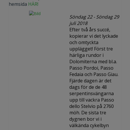
hemsida
HÄR!
Söndag 22 - Söndag 29
juli 2018
Efter två års succé,
kopierar vi det lyckade
och omtyckta
upplägget! Först tre
härliga rundor i
Dolomiterna med bl.a.
Passo Pordoi, Passo
Fedaia och Passo Giau.
Fjärde dagen är det
dags för de de 48
serpentinsvängarna
upp till vackra Passo
dello Stelvio på 2760
möh. De sista tre
dygnen bor vi i
välkända cykelbyn