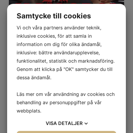
Samtycke till cookies
Vi och våra partners använder teknik,
På Höst-Mallis blir det självfallet en tur till det
inklusive cookies, för att samla in
mysiga torget i Petra och en riktig pangfika!
information om dig för olika ändamål,
Väderleksutsikterna säger idag onsdag 6
inklusive: bättre användarupplevelse,
september att vi kommer att få 7 dagars
funktionalitet, statistik och marknadsföring.
ösregn här hemma på västkusten -
Genom att klicka på "OK" samtycker du till
Välkommen till hösten!
dessa ändamål.
På världens bästa cykelö: Mallis lyser
däremot solen och just nu är det 26 grader
Läs mer om vår användning av cookies och
varmt!
behandling av personuppgifter på vår
Vill också du tanka energi inför den mörka
webbplats.
vintern har vi lösningen! Häng med oss till
VISA
DETALJER
höstvärmen på Mallorca för att cykla, bada