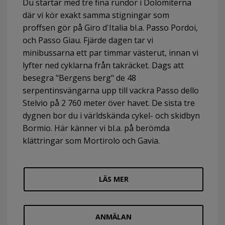
Du startar med tre fina rundor i Dolomiterna
där vi kör exakt samma stigningar som
proffsen gör på Giro d'Italia bl.a. Passo Pordoi,
och Passo Giau. Fjärde dagen tar vi
minibussarna ett par timmar västerut, innan vi
lyfter ned cyklarna från takräcket. Dags att
besegra "Bergens berg" de 48
serpentinsvängarna upp till vackra Passo dello
Stelvio på 2 760 meter över havet. De sista tre
dygnen bor du i världskända cykel- och skidbyn
Bormio. Här känner vi bl.a. på berömda
klättringar som Mortirolo och Gavia.
LÄS MER
ANMÄLAN