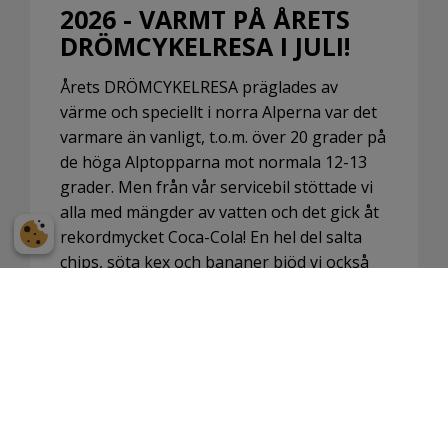
2026 - VARMT PÅ ÅRETS
DRÖMCYKELRESA I JULI!
Årets DRÖMCYKELRESA präglades av
värme och speciellt i norra Alperna var det
varmare än vanligt, t.o.m. över 20 grader på
de höga Alptopparna mot normala 12-13
grader. Men från vår servicebil stöttade vi
alla med mängder av vatten och det gick åt
rekordmycket Coca-Cola! En hel del salta
chips, söta kex och bananer bjöd vi också
på. Alla i gänget var vältränade och klarade
de höga bergen galant även om vi inte var
vana vid hettan.
LÄS MER